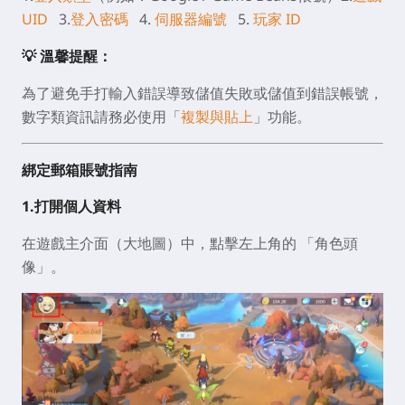
UID
3.
登入密碼
4.
伺服器編號
5.
玩家 ID
💡 溫馨提醒：
為了避免手打輸入錯誤導致儲值失敗或儲值到錯誤帳號，
數字類資訊請務必使用「
複製與貼上
」功能。
綁定郵箱賬號指南
1.打開個人資料
在遊戲主介面（大地圖）中，點擊左上角的
「角色頭
像」
。