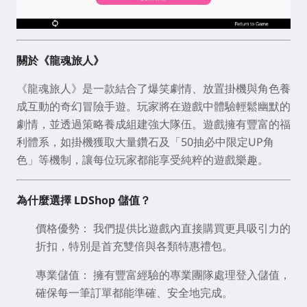
關於《龍魂旅人》
《龍魂旅人》是一款結合了爆笑劇情、放置掛機與角色養
成互動的奇幻冒險手遊。玩家將在遊戲中體驗輕鬆幽默的
劇情，並透過策略養成組建強大隊伍。遊戲擁有豐富的福
利體系，如掛機獲取大量鑽石及「50抽必中限定UP角
色」等機制，讓每位玩家都能享受純粹的遊戲樂趣。
為什麼選擇 LDShop 儲值？
價格優勢：
我們提供比遊戲內直接購買更具吸引力的
折扣，特別是首充雙倍與各類特惠禮包。
專業
儲值
：
擁有豐富經驗的專業團隊處理登入儲值，
確保每一筆訂單都能準確、安全地完成。