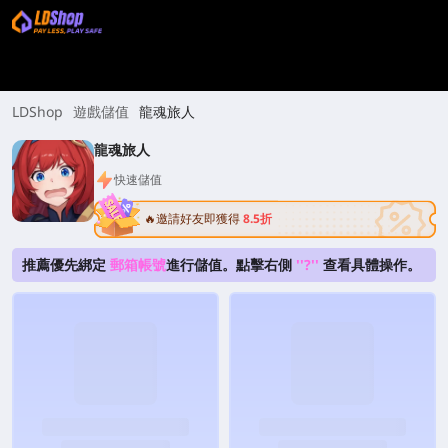
LDShop
遊戲儲值
龍魂旅人
龍魂旅人
快速儲值
🔥邀請好友即獲得
8.5折
推薦優先綁定
郵箱帳號
進行儲值。點擊右側
''?''
查看具體操作。