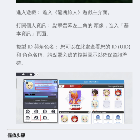
進入遊戲：
進入《龍魂旅人》遊戲主介面。
打開個人資訊：
點擊螢幕左上角的
頭像
，進入「基
本資訊」頁面。
複製 ID 與角色名：
您可以在此處查看您的
ID (UID)
和
角色名稱
。請點擊旁邊的複製圖示以確保資訊準
確。
儲值步驟