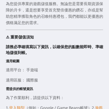
為您提供專業的遊戲
儲值服務
。無論您是需要長期資源保
障的
月卡
，還是想要享受
首充雙倍
優惠的
鑽石
，亦或是幫
助您精準獲取角色的
召喚特惠禮包
，我們都能以更優惠的
價格滿足您的需求。
⚠️ 重要儲值須知
請務必準確填寫以下資訊，以確保您的點數能即時、準確
地儲值到帳。
適用範圍
適用平台： 手遊端
適用區服： 國際服
需提供的帳號資訊
為了作業順利，請提供以下資料：
1.
登入類型
（例如：Google / Game Beans帳號）2.
遊戲