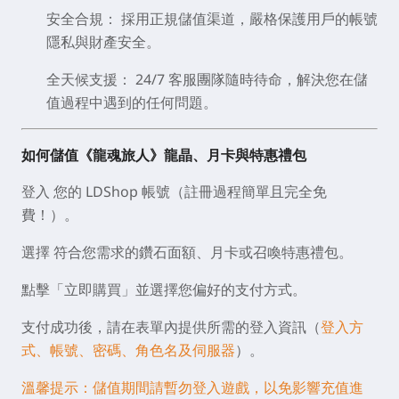
安全合規：
採用正規儲值渠道，嚴格保護用戶的帳號
隱私與財產安全。
全天候支援：
24/7 客服團隊隨時待命，解決您在儲
值過程中遇到的任何問題。
如何儲值《龍魂旅人》龍晶、月卡與特惠禮包
登入
您的 LDShop 帳號（註冊過程簡單且完全免
費！）。
選擇
符合您需求的鑽石面額、月卡或召喚特惠禮包。
點擊「
立即購買
」並選擇您偏好的支付方式。
支付成功後
，請在表單內提供所需的
登入資訊
（
登入方
式、帳號、密碼、角色名及伺服器
）。
溫馨提示：儲值期間請暫勿登入遊戲，以免影響充值進