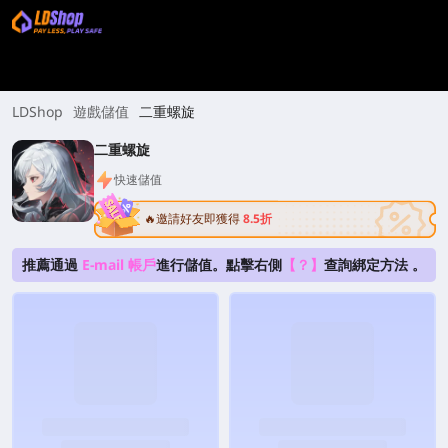
LDShop
遊戲儲值
二重螺旋
二重螺旋
快速儲值
🔥邀請好友即獲得
8.5折
推薦通過
E-mail 帳戶
進行儲值。點擊右側
【？】
查詢綁定方法 。