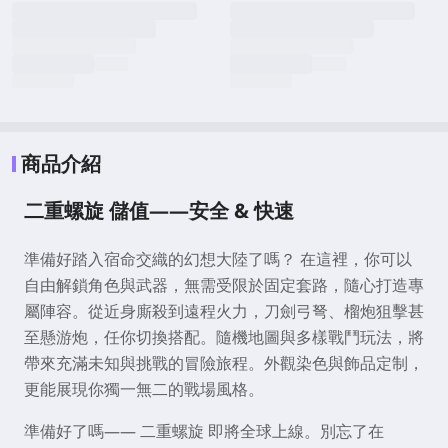
商品介紹
二重螺旋 儲值——安全 & 快速
準備好踏入宿命交織的幻想大陸了嗎？ 在這裡，你可以
自由解鎖角色與武器，無需受限於固定套路，隨心打造專
屬陣容。從近身廝殺到遠程火力，刀劍弓弩、榴炮狙擊甚
至懸游炮，任你切換搭配。隨機地圖與多樣戰鬥玩法，將
帶來充滿未知與挑戰的冒險旅程。外觀染色與飾品定制，
更能展現你獨一無二的戰場風格。
準備好了嗎—— 二重螺旋 即將全球上線。別忘了在