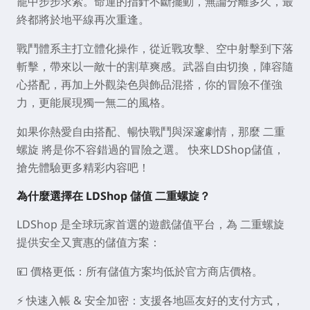
籠中步步求索。命運的指針不斷擺動，無論分離多久，最
終都將於地平線再次重逢。
戰鬥體系主打立體化操作，從近戰攻擊、空中射擊到下落
斬擊，帶來以一敵十的割草爽感。武器自由切換，陣容隨
心搭配，再加上外觀染色與飾品混搭，你的冒險不僅強
力，更能展現獨一無二的風格。
如果你熱愛自由搭配、暢快戰鬥與深邃劇情，那麼 二重
螺旋 將是你不容錯過的冒險之選。 快來LDShop儲值，
搶先體驗更多精彩内容吧！
為什麼選擇在 LDShop 儲值 二重螺旋？
LDShop 是全球玩家首選的遊戲儲值平台，為 二重螺旋
提供安全又實惠的儲值方案：
💴
價格更低
：所有儲值方案均低於官方商店價格。
⚡
快速入帳 & 安全加密
：支援各地區友好的支付方式，