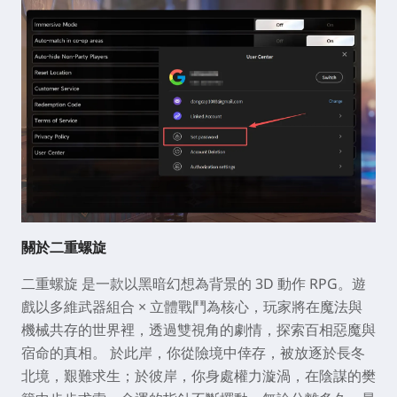
關於二重螺旋
二重螺旋 是一款以黑暗幻想為背景的 3D 動作 RPG。遊
戲以多維武器組合 × 立體戰鬥為核心，玩家將在魔法與
機械共存的世界裡，透過雙視角的劇情，探索百相惡魔與
宿命的真相。 於此岸，你從險境中倖存，被放逐於長冬
北境，艱難求生；於彼岸，你身處權力漩渦，在陰謀的樊