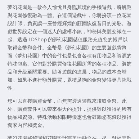
夢幻花園是一款令人愉悅且身臨其境的手機遊戲，將解謎
與花園修復融為一體。在這個遊戲中，你將扮演一位花園
設計師，負責讓一座曾經輝煌的莊園恢復昔日的光彩。遊
戲世界設定在一個迷人的虛構小鎮，神秘與美麗交織在一
起。透過 LDShop 的夢幻花園儲值服務充值您的帳戶以
取得金幣和套件。金幣是《夢幻花園》的主要遊戲貨幣，
而《夢幻花園》中的套件包是包含各種有用物品和資源的
特殊包裹。它們對於購買修復花園所需的各種物品、裝飾
品和升級至關重要。隨著遊戲的進展，物品的成本會增
加，如果不進行額外購買，累積足夠的金幣變得更具挑戰
性。
您可以直接購買金幣，而無需透過遊戲來賺取金幣。此
外，購買套件可以帶來很大的提升，提供難以獲得的稀有
物品和資源。特殊活動和限時優惠也會鼓勵您花錢以獲得
獨家內容和獎金。
夢幻花園將解謎和花園設計完美地融合在一起，對於喜歡