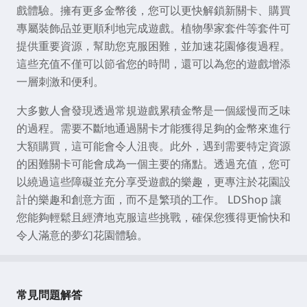
戲體驗。擁有更多金幣後，您可以更快解鎖新關卡、購買
專屬裝飾品並更順利地完成遊戲。植物學家套件等套件可
提供重要資源，幫助您克服困難，並加速花園修復過程。
這些充值不僅可以節省您的時間，還可以為您的遊戲增添
一層刺激和便利。
大多數人會發現透過常規遊戲累積金幣是一個緩慢而乏味
的過程。需要不斷地通過關卡才能獲得足夠的金幣來進行
大額購買，這可能會令人沮喪。此外，遇到需要特定資源
的困難關卡可能會成為一個主要的痛點。透過充值，您可
以繞過這些障礙並充分享受遊戲的樂趣，更專注於花園設
計的樂趣和創意方面，而不是繁瑣的工作。 LDShop 讓
您能夠輕鬆且經濟地克服這些挑戰，確保您獲得更愉快和
令人滿意的夢幻花園體驗。
常見問題解答