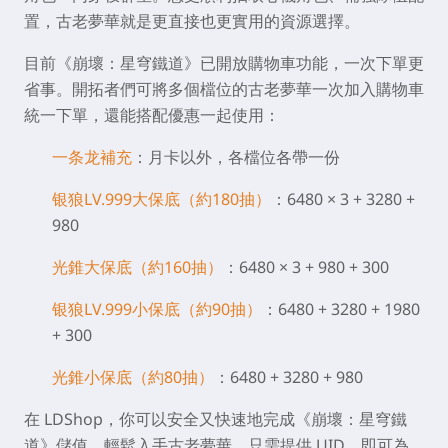
置，古老夢華就是更直接也更實用的資源選擇。
目前《崩壞：星穹鐵道》已開放購物車功能，一次下單更
省事。開拓者們可將多個檔位的古老夢華一次加入購物車
統一下單，還能搭配優惠一起使用：
一条龙補充
：月卡以外，各檔位各帶一份
银狼LV.999大保底（約180抽）
：6480 × 3 + 3280 +
980
光錐大保底（約160抽）
：6480 × 3 + 980 + 300
银狼LV.999小保底（約90抽）
：6480 + 3280 + 1980
+ 300
光錐小保底（約80抽）
：6480 + 3280 + 980
在 LDShop，你可以安全又快速地完成《崩壞：星穹鐵
道》儲值，輕鬆入手古老夢華。只需提供 UID，即可為