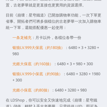
置，古老夢華就是更直接也更實用的資源選擇。
目前《崩壞：星穹鐵道》已開放購物車功能，一次下單更
省事。開拓者們可將多個檔位的古老夢華一次加入購物車
統一下單，還能搭配優惠一起使用：
一条龙補充
：月卡以外，各檔位各帶一份
银狼LV.999大保底（約180抽）
：6480 × 3 + 3280 +
980
光錐大保底（約160抽）
：6480 × 3 + 980 + 300
银狼LV.999小保底（約90抽）
：6480 + 3280 + 1980
+ 300
光錐小保底（約80抽）
：6480 + 3280 + 980
在 LDShop，你可以安全又快速地完成《崩壞：星穹鐵
道》儲值，輕鬆入手古老夢華。只需提供 UID，即可為