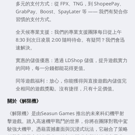
多元的支付方式
：從 FPX、TNG，到 ShopeePay、
GrabPay、Boost、SpayLater 等 —— 我們有契合你
習慣的支付方式。
全天候專業支援
：我們的專業支援團隊每日從上午
8:30 到次日凌晨 2:00 隨時待命。有疑問？我們會迅
速解決。
實惠的儲值優惠
：透過 LDShop 儲值，提升遊戲實力
的同時，每一分錢都能花得更值。
同等遊戲福利
：放心，你能獲得與直接遊戲內儲值完
全相同的遊戲獎勵。沒有捷徑，只有十足價值。
關於《
解限機
》
《解限機》是由Seasun Games 推出的未來科幻機甲射
擊遊戲。踏入高速機甲戰鬥的世界，你將在團隊對戰中駕
駛強大機甲。憑藉震撼畫面與沉浸式玩法，它融合了策略