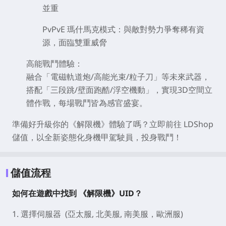
並重
PvPvE 瑪什馬克模式
：與敵對勢力爭奪稀有資
源，面臨雙重威脅
高能戰鬥體驗
：
融合「電磁軌道炮/高能光束/粒子刀」等未來武器，
搭配「三段跳/壁面跑酷/浮空機動」，實現3D空間立
體作戰，每場戰鬥皆為感官盛宴。
準備好升級你的《解限機》體驗了嗎？立即前往 LDShop
儲值，以全新姿態化身機甲駕駛員，投身戰鬥！
儲值流程
如何在遊戲中找到 《解限機》UID？
1. 選擇伺服器 (亞太服, 北美服, 南美服，歐洲服)