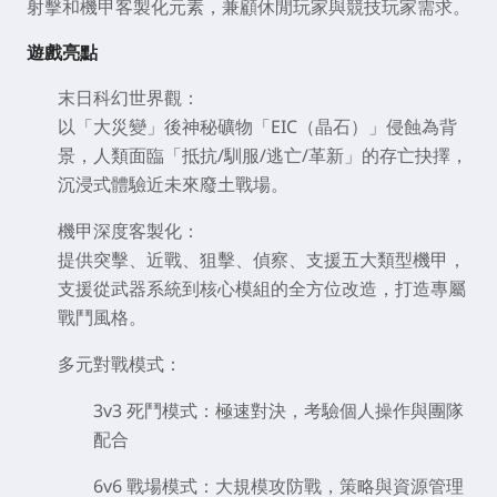
射擊和機甲客製化元素，兼顧休閒玩家與競技玩家需求。
遊戲亮點
末日科幻世界觀
：
以「大災變」後神秘礦物「EIC（晶石）」侵蝕為背
景，人類面臨「抵抗/馴服/逃亡/革新」的存亡抉擇，
沉浸式體驗近未來廢土戰場。
機甲深度客製化
：
提供突擊、近戰、狙擊、偵察、支援五大類型機甲，
支援從武器系統到核心模組的全方位改造，打造專屬
戰鬥風格。
多元對戰模式
：
3v3 死鬥模式
：極速對決，考驗個人操作與團隊
配合
6v6 戰場模式
：大規模攻防戰，策略與資源管理