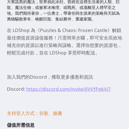
大軍詭異的魔法，世界就此冰封。
曾經在這裡生活著的人類、巨
龍、魔法生物，或被寒冰掩埋、或戰死、或逃離至人煙罕至之
地。
我們期待著你，一位勇士，帶著你與生俱來的策略與天賦為
萬物驅散寒冬、喚醒巨龍、集結夥伴、重建家園。
在 LDShop 為《Puzzles & Chaos: Frozen Castle》解鎖
最佳價值資源儲值服務！只需簡單步驟，即可安全高效地
補充你的資源以進行策略與謀略。選擇你想要的資源包，
輕鬆完成付款，並在 LDShop 享受即時配送。
加入我們的Discord，獲取更多優惠和資訊
Discord:
https://discord.com/invite/6VVYPqkVj7
支持登入方式
：
谷歌、臉書
儲值所需信息