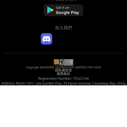
關於我們
聯絡我們
Get it on
常問問題
Google Play
退款政策
加入我們
Copyright @LDVERSE TECHNOLOGY LIMITED 1997-2026
隱私權政策
服務條款
Registration Number: 75522164
Address: Room 1911, Lee Garden One, 33 Hysan Avenue, Causeway Bay, Hong
Kong