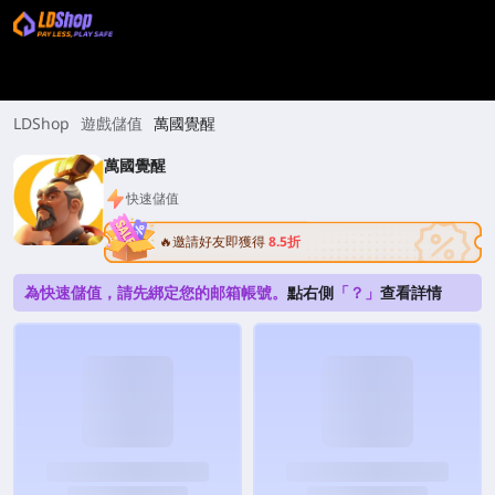
LDShop
遊戲儲值
萬國覺醒
萬國覺醒
快速儲值
🔥邀請好友即獲得
8.5折
為快速儲值，請先綁定您的邮箱帳號。
點右側
「？」
查看詳情