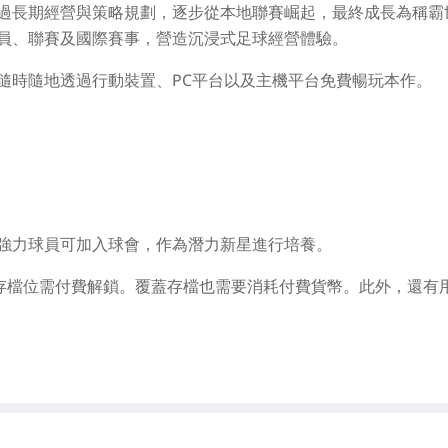
過長期經營與策略規劃，逐步從本地聯賽崛起，最終成長為稱霸
員、聯賽及國際賽事，營造沉浸式足球經營體驗。
隨時隨地透過行動裝置、PC平台以及主機平台免費暢玩本作。
強力球員可加入球會，作為潛力新星進行培養。
個存檔位需付費解鎖。覆蓋存檔也需要消耗付費貨幣。此外，還有