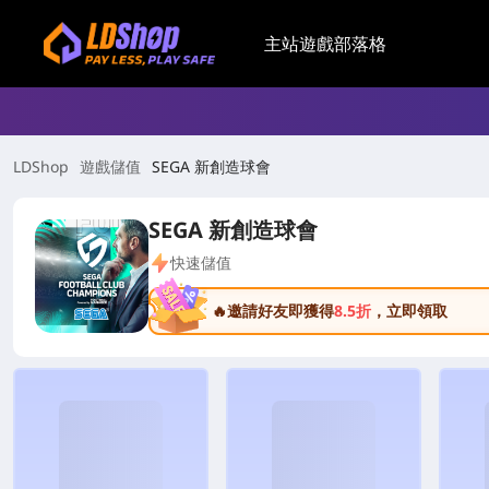
主站
遊戲
部落格
LDShop
遊戲儲值
SEGA 新創造球會
SEGA 新創造球會
快速儲值
🔥邀請好友即獲得
8.5折
，立即領取