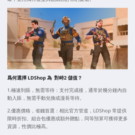
爲何選擇 LDShop 為
對峙2
儲值？
1.極速到賬，無需等待：
支付完成後，通常於幾分鐘內自
動入賬，無需手動兌換或漫長等待。
2.優惠價格，省錢首選：
相比官方管道，LDShop 常提供
限時折扣、組合包優惠或額外贈點，同等預算可獲得更多
資源
，性價比極高。