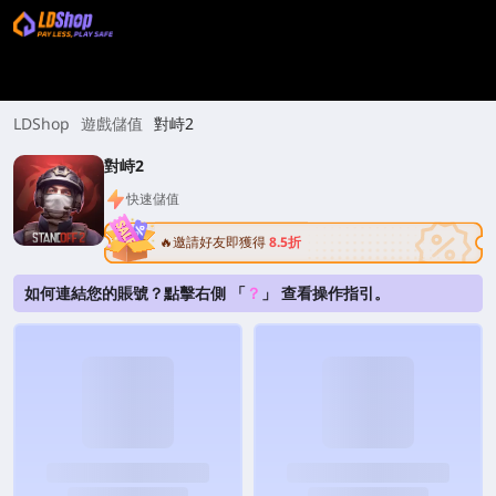
LDShop
遊戲儲值
對峙2
對峙2
快速儲值
🔥邀請好友即獲得
8.5折
如何連結您的賬號？點擊右側 「
？
」 查看操作指引。