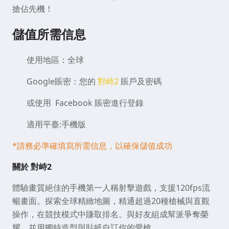
搶佔先機！
儲值所需信息
使用地區：全球
Google賬
密
：您的
對峙2
賬戶及密碼
或使用 Facebook 賬密進行登錄
適用平臺:手機版
*請務必準確填寫所需信息，以確保儲值成功
關於
對峙2
體驗畫質絕佳的手機第一人稱射擊遊戲，支援120fps流
暢畫面。探索全球精緻地圖，精通超過20種槍械與直觀
操作，在競技模式中賺取排名。與好友組成幫派爭奪榮
耀，並用獨特造型與貼紙自訂你的愛槍。