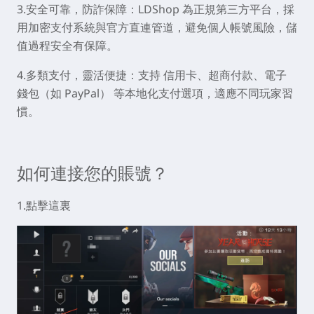
3.安全可靠，防詐保障：
LDShop 為正規第三方平台，採
用加密支付系統與官方直連管道，避免個人帳號風險，儲
值過程安全有保障。
4.多類支付，靈活便捷：
支持 信用卡、超商付款、電子
錢包（如 PayPal） 等本地化支付選項，適應不同玩家習
慣。
如何連接您的賬號？
1.點擊這裏