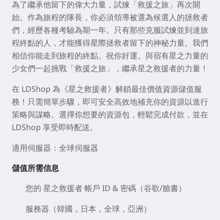
為了繼承他留下的偉大力量，試煉「救援之旅」再次開
始。作為旅程的隊長，你必須領導被選為候選人的拯救者
們，經歷各種考驗為期一年。只有那些克服試煉並到達旅
程終點的人，才能獲得星際拯救者留下的神秘力量。我們
相信你能走到旅程的終點。祝你好運。與宿有星之力量的
少女們一起挑戰「救援之旅」，繼承星之救援者的力量！
在 LDShop 為《星之救援者》解鎖最佳價值資源儲值服
務！只需簡單步驟，即可安全高效地補充你的資源以進行
策略與謀略。選擇你想要的資源包，輕鬆完成付款，並在
LDShop 享受即時配送。
適用伺服器：全球伺服器
儲值所需信息
您的 星之救援者 帳戶
ID &
密碼（谷歌/臉書）
服務器（韓國，日本，全球，亞洲）