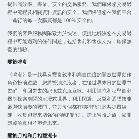
提供高效率、專業、安全的交易服務。我們確保您交易過
程中流程及相關資料資訊的安全。我們保證您在我們平台
上進行的每一次購買都是 100% 安全的。
我們的客戶服務團隊致力於快速、便捷地解決您在交易過
程中可能遇到的任何問題，包括售前和售後支持，確保無
憂的體驗。
關於鳴潮
《鳴潮》是一款具有豐富敘事和高自由度的開放世界動作
角色扮演遊戲，您將扮演流浪者，在後世界末日的世界中
甦醒，奪回失去的記憶並克服哀歌。利用擒抱和牆壁衝刺
機制探索廣闊的沉浸式世界，利用閃避、反擊和迴聲技能
參與快節奏的戰鬥，並與每個都有獨特能力的共鳴器組
隊。收集迴聲來增強你的戰鬥能力。踏上冒險之旅，揭開
隱藏的真相並塑造未來
。
關於月相和月相觀測卡