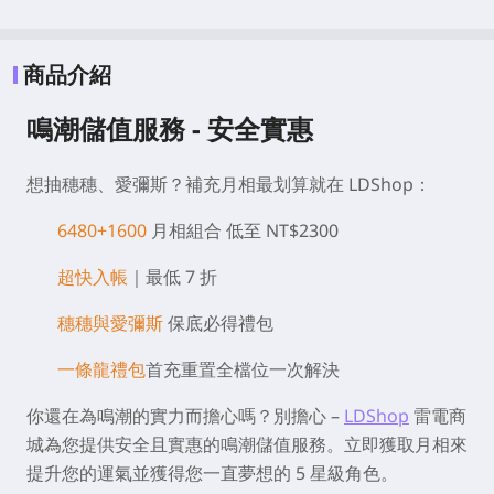
商品介紹
鳴潮儲值服務 - 安全實惠
想抽穗穗、愛彌斯？補充月相最划算就在 LDShop：
6480+1600
月相組合 低至 NT$2300
超快入帳
｜最低 7 折
穗穗與愛彌斯
保底必得禮包
一條龍禮包
首充重置全檔位一次解決
你還在為鳴潮的實力而擔心嗎？別擔心 –
LDShop
雷電商
城為您提供安全且實惠的鳴潮儲值服務。立即獲取月相來
提升您的運氣並獲得您一直夢想的 5 星級角色。