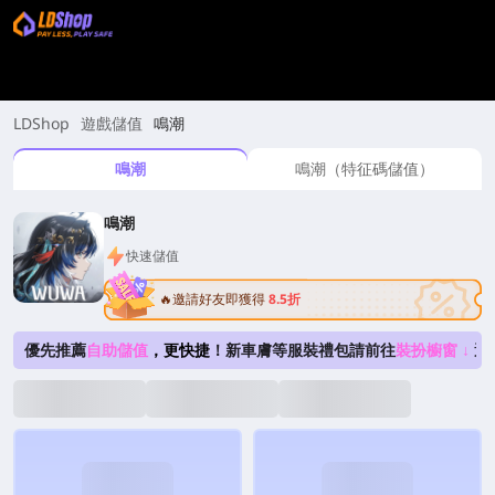
LDShop
遊戲儲值
鳴潮
鳴潮
鳴潮（特征碼儲值）
鳴潮
快速儲值
🔥邀請好友即獲得
8.5折
優先推薦
自助儲值
，更快捷
！新車膚等服裝禮包請前往
裝扮櫥窗 ↓
選