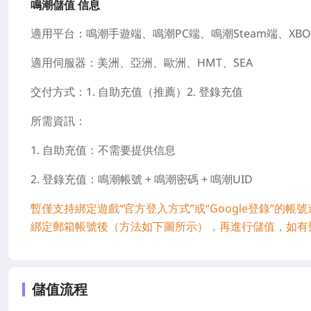
鳴潮儲值 信息
適用平台：鳴潮手遊端、鳴潮PC端、鳴潮Steam端、XBOX
適用伺服器：美洲、亞洲、歐洲、HMT、SEA
交付方式：1. 自助充值（推薦）2. 登錄充值
所需資訊：
1. 自助充值：不需要提供信息
2. 登錄充值：鳴潮帳號 + 鳴潮密碼 + 鳴潮UID
暫僅支持綁定遊戲“官方登入方式”或“Google登錄”的帳
綁定郵箱帳號後（方法如下圖所示），再進行儲值，如有
儲值流程