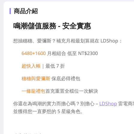
商品介紹
鳴潮儲值服務 - 安全實惠
想抽穗穗、愛彌斯？補充月相最划算就在 LDShop：
6480+1600
月相組合 低至 NT$2300
超快入帳
｜最低 7 折
穗穗與愛彌斯
保底必得禮包
一條龍禮包
首充重置全檔位一次解決
你還在為鳴潮的實力而擔心嗎？別擔心 –
LDShop
雷電商
並獲得您一直夢想的 5 星級角色。