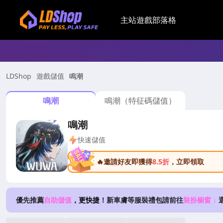
主站
遊戲
部落格
LDShop
遊戲儲值
鳴潮
鳴潮
鳴潮（特征碼儲值）
鳴潮
快速儲值
🔥邀請好友即獲得
8.5折
，立即領取
優先推薦
自助儲值
，更快捷
！新車膚等服裝禮包請前往
裝扮櫥窗 ↓