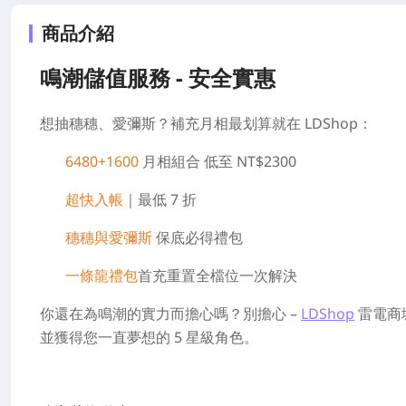
商品介紹
鳴潮儲值服務 - 安全實惠
想抽穗穗、愛彌斯？補充月相最划算就在 LDShop：
6480+1600
月相組合 低至 NT$2300
超快入帳
｜最低 7 折
穗穗與愛彌斯
保底必得禮包
一條龍禮包
首充重置全檔位一次解決
你還在為鳴潮的實力而擔心嗎？別擔心 –
LDShop
雷電商
並獲得您一直夢想的 5 星級角色。