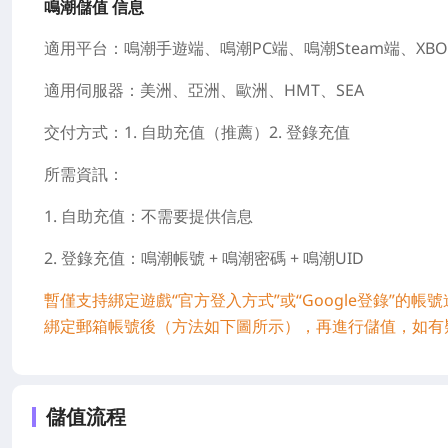
鳴潮儲值 信息
適用平台：鳴潮手遊端、鳴潮PC端、鳴潮Steam端、XBOX
適用伺服器：美洲、亞洲、歐洲、HMT、SEA
交付方式：1. 自助充值（推薦）2. 登錄充值
所需資訊：
1. 自助充值：不需要提供信息
2. 登錄充值：鳴潮帳號 + 鳴潮密碼 + 鳴潮UID
暫僅支持綁定遊戲“官方登入方式”或“Google登錄”的帳
綁定郵箱帳號後（方法如下圖所示），再進行儲值，如有
儲值流程