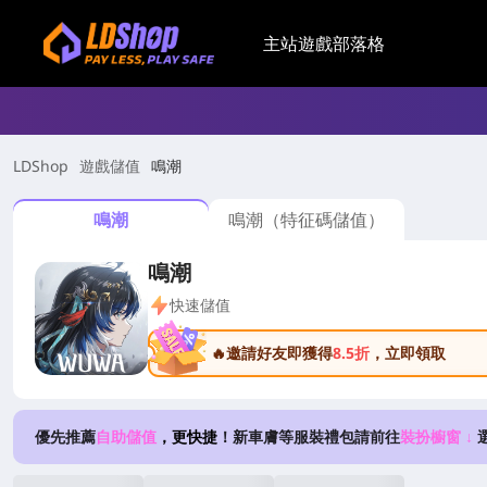
主站
遊戲
部落格
LDShop
遊戲儲值
鳴潮
鳴潮
鳴潮（特征碼儲值）
鳴潮
快速儲值
🔥邀請好友即獲得
8.5折
，立即領取
優先推薦
自助儲值
，更快捷
！新車膚等服裝禮包請前往
裝扮櫥窗 ↓