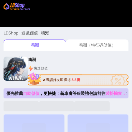
LDShop
遊戲儲值
鳴潮
鳴潮
鳴潮（特征碼儲值）
鳴潮
快速儲值
🔥邀請好友即獲得
8.5折
優先推薦
自助儲值
，更快捷
！新車膚等服裝禮包請前往
裝扮櫥窗 ↓
選