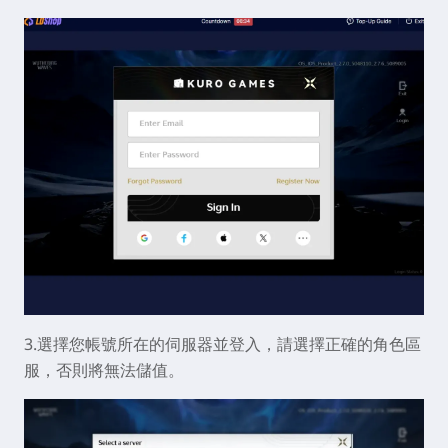
3.選擇您帳號所在的伺服器並登入，請選擇正確的角色區
服，否則將無法儲值。