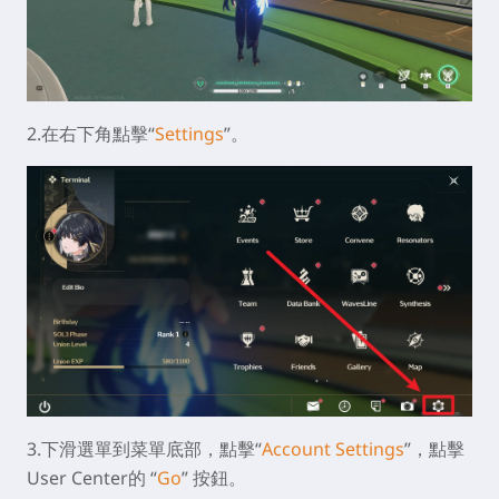
2.在右下角點擊“
Settings
”。
3.下滑選單到菜單底部，點擊“
Account Settings
”，點擊
User Center的 “
Go
” 按鈕。