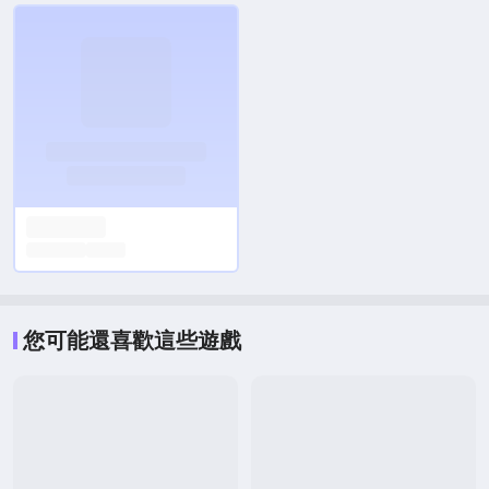
您可能還喜歡這些遊戲