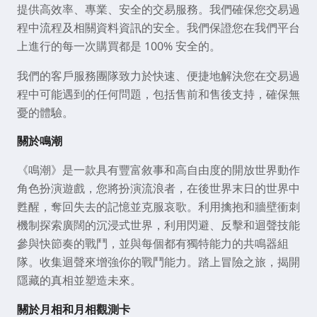
提供高效率、專業、安全的交易服務。我們確保您交易過
程中流程及相關資料資訊的安全。我們保證您在我們平台
上進行的每一次購買都是 100% 安全的。
我們的客戶服務團隊致力於快速、便捷地解決您在交易過
程中可能遇到的任何問題，包括售前和售後支持，確保無
憂的體驗。
關於鳴潮
《鳴潮》是一款具有豐富敘事和高自由度的開放世界動作
角色扮演遊戲，您將扮演流浪者，在後世界末日的世界中
甦醒，奪回失去的記憶並克服哀歌。利用擒抱和牆壁衝刺
機制探索廣闊的沉浸式世界，利用閃避、反擊和迴聲技能
參與快節奏的戰鬥，並與每個都有獨特能力的共鳴器組
隊。收集迴聲來增強你的戰鬥能力。踏上冒險之旅，揭開
隱藏的真相並塑造未來
。
關於月相和月相觀測卡