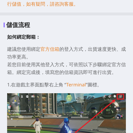
行儲值，如有疑問，請咨詢客服。
儲值流程
如何綁定郵箱：
建議您使用綁定
官方信箱
的登入方式，出貨速度更快、成
功率更高。
若您目前使用其他登入方式，可依照以下步驟綁定官方信
箱。綁定完成後，填寫您的信箱資訊即可進行出貨。
1.在遊戲主界面點擊右上角 “
Terminal
”圖標。