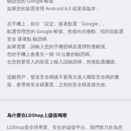
驗證您的 Google 帳號
如果您的裝置使用 Android 6.0 或更高版本：
在手機上，前往「設定」接著點選「Google」。
點選管理您的 Google 帳號。然後向右捲動，找到並點選
安全 接著點 驗證碼
如果需要，請輸入您的手機密碼並選擇對應帳號。
您的手機上會產生一個 10 位數的驗證碼。
在您想要登入的裝置上輸入該驗證碼，然後點選繼續。
提醒用戶，發送安全碼後不要再次進入獲取安全碼的畫
面，會導致安全碼重置，之前的安全碼直接失效。
為什麼在LDShop上儲值
鳴潮
LDShop是全球專業、安全的儲值平台。我們致力於為您