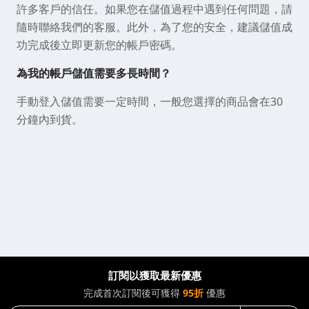
許多客戶的信任。如果您在儲值過程中遇到任何問題，請
隨時聯絡我們的客服。此外，為了您的安全，建議儲值成
功完成後立即更新您的帳戶密碼。
為我的帳戶儲值需要多長時間？
手動登入儲值需要一定時間，一般您選擇的商品會在30
分鐘內到貨。
訂閱以獲取最新優惠
完成首次訂閱後可獲得
95折
優惠