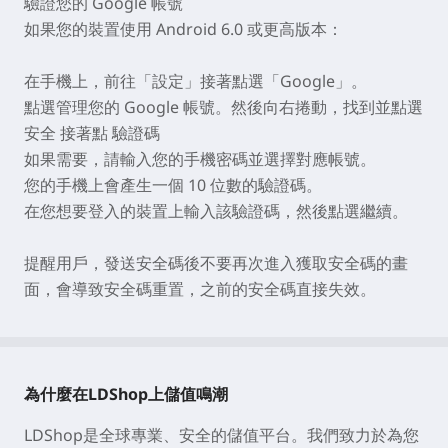
驗證您的 Google 帳號
如果您的裝置使用 Android 6.0 或更高版本：
在手機上，前往「設定」接著點選「Google」。
點選管理您的 Google 帳號。然後向右捲動，找到並點選
安全 接著點 驗證碼
如果需要，請輸入您的手機密碼並選擇對應帳號。
您的手機上會產生一個 10 位數的驗證碼。
在您想要登入的裝置上輸入該驗證碼，然後點選繼續。
提醒用戶，發送安全碼後不要再次進入獲取安全碼的畫
面，會導致安全碼重置，之前的安全碼直接失效。
為什麼在LDShop上儲值
鳴潮
LDShop是全球專業、安全的儲值平台。我們致力於為您