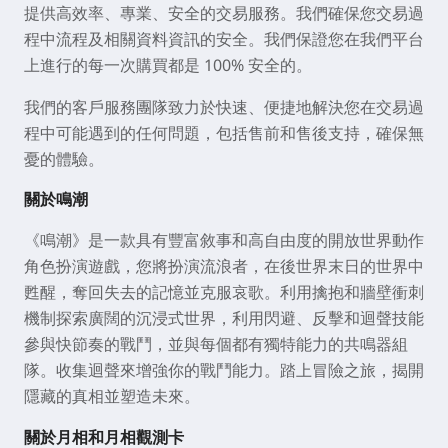
提供高效率、專業、安全的交易服務。我們確保您交易過
程中流程及相關資料資訊的安全。我們保證您在我們平台
上進行的每一次購買都是 100% 安全的。
我們的客戶服務團隊致力於快速、便捷地解決您在交易過
程中可能遇到的任何問題，包括售前和售後支持，確保無
憂的體驗。
關於鳴潮
《鳴潮》是一款具有豐富敘事和高自由度的開放世界動作
角色扮演遊戲，您將扮演流浪者，在後世界末日的世界中
甦醒，奪回失去的記憶並克服哀歌。利用擒抱和牆壁衝刺
機制探索廣闊的沉浸式世界，利用閃避、反擊和迴聲技能
參與快節奏的戰鬥，並與每個都有獨特能力的共鳴器組
隊。收集迴聲來增強你的戰鬥能力。踏上冒險之旅，揭開
隱藏的真相並塑造未來
。
關於月相和月相觀測卡