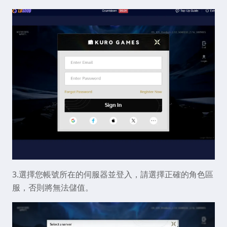
3.選擇您帳號所在的伺服器並登入，請選擇正確的角色區
服，否則將無法儲值。