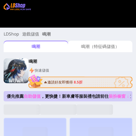
LDShop
遊戲儲值
鳴潮
鳴潮
鳴潮（特征碼儲值）
鳴潮
快速儲值
🔥邀請好友即獲得
8.5折
優先推薦
自助儲值
，更快捷
！新車膚等服裝禮包請前往
裝扮櫥窗 ↓
選