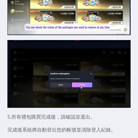
5.所有禮包購買完成後，請確認並退出。
完成後系統將自動登出您的帳號並清除登入紀錄。