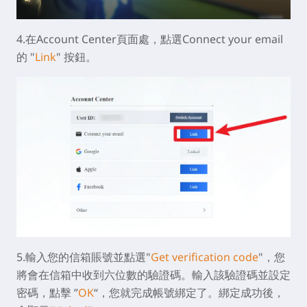
4.在Account Center頁面處，點選Connect your email
的 "
Link
" 按鈕。
5.輸入您的信箱賬號並點選"
Get verification code
"，您
將會在信箱中收到六位數的驗證碼。輸入該驗證碼並設定
密碼，點擊 ”
OK
“，您就完成帳號綁定了。綁定成功後，