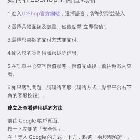
1.進入
LDShop官方網站
，選擇語言，貨幣類型並登入
2.選擇具體面額及數量，然後點擊“立即儲值“。
3.選擇您喜歡的支付方式並支付。
4.輸入您的鳴潮帳號密碼等信息。
5.在訂單中心查詢儲值狀態，儲值完成後，前往遊戲內查
看。
6.如果遇到問題，請聯絡客服（聯絡方式：點擊平台右下
角的客服按鈕）。
建立及查看備用碼的方法
前往 Google 帳戶頁面。
按一下左側的「安全性」。
在「登入 Google 的方式」下方，點選「兩步驟驗證」。