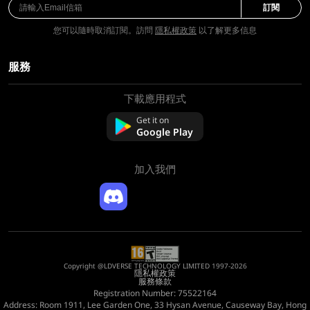
訂閱
您可以隨時取消訂閱。訪問
隱私權政策
以了解更多信息
服務
下載應用程式
關於我們
聯絡我們
Get it on
常問問題
Google Play
退款政策
加入我們
Copyright @LDVERSE TECHNOLOGY LIMITED 1997-2026
隱私權政策
服務條款
Registration Number: 75522164
Address: Room 1911, Lee Garden One, 33 Hysan Avenue, Causeway Bay, Hong