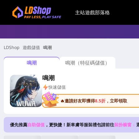
主站
遊戲
部落格
LDShop
遊戲儲值
鳴潮
鳴潮
鳴潮（特征碼儲值）
鳴潮
快速儲值
🔥邀請好友即獲得
8.5折
，立即領取
優先推薦
自助儲值
，更快捷
！新車膚等服裝禮包請前往
裝扮櫥窗 ↓