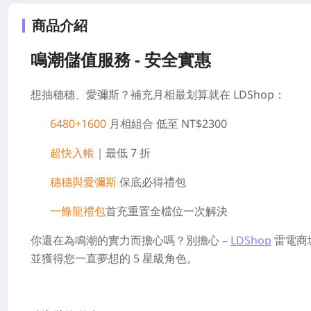
商品介紹
鳴潮儲值服務 - 安全實惠
想抽穗穗、愛彌斯？補充月相最划算就在 LDShop：
6480+1600
月相組合 低至 NT$2300
超快入帳
｜最低 7 折
穗穗與愛彌斯
保底必得禮包
一條龍禮包
首充重置全檔位一次解決
你還在為鳴潮的實力而擔心嗎？別擔心 –
LDShop
雷電商
並獲得您一直夢想的 5 星級角色。