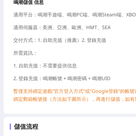
鳴潮儲值 信息
適用平台：鳴潮手遊端、鳴潮PC端、鳴潮Steam端、XBOX
適用伺服器：美洲、亞洲、歐洲、HMT、SEA
交付方式：1. 自助充值（推薦）2. 登錄充值
所需資訊：
1. 自助充值：不需要提供信息
2. 登錄充值：鳴潮帳號 + 鳴潮密碼 + 鳴潮UID
暫僅支持綁定遊戲“官方登入方式”或“Google登錄”的帳
綁定郵箱帳號後（方法如下圖所示），再進行儲值，如有
儲值流程