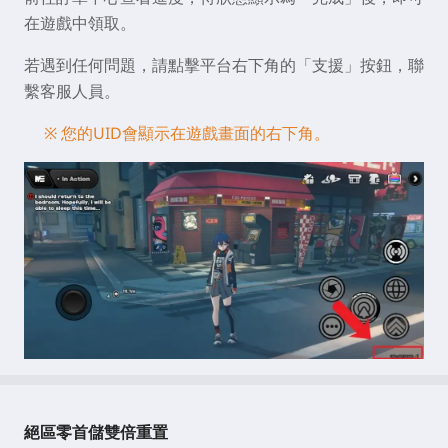
在遊戲中領取。
若遇到任何問題，請點擊平台右下角的「支援」按鈕，聯
繫客服人員。
※ 您的UID會顯示在遊戲畫面的右下角。
絕區零首儲雙倍重置