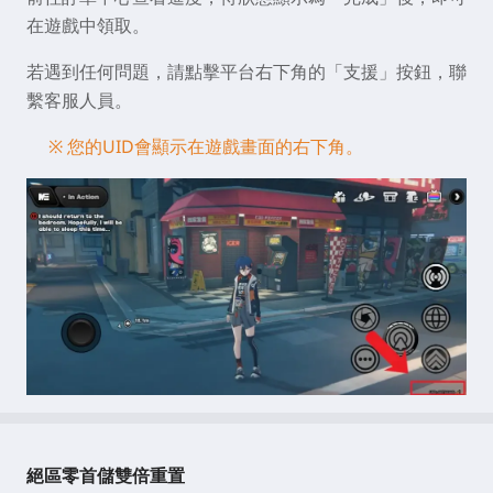
在遊戲中領取。
若遇到任何問題，請點擊平台右下角的「支援」按鈕，聯
繫客服人員。
※ 您的UID會顯示在遊戲畫面的右下角。
絕區零首儲雙倍重置