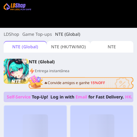
LDShop
Game Top-ups
NTE (Global)
NTE (Global)
NTE (HK/TW/MO)
NTE
NTE (Global)
Entrega instantânea
🔥Convide amigos e ganhe
15%OFF
Self-Service
Top-Up! Log in with
Email
for Fast Delivery.
HK/