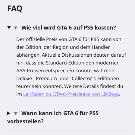
GTA 6 spielt in Leonida und im modernen Vice City
FAQ
und begleitet Jason und Lucia in einer neuen
Kriminalgeschichte, die für PlayStation 5 entwickelt
wurde. Verfolge die Vorbestellungs-Updates zu GTA
▼
Wie viel wird GTA 6 auf PS5 kosten?
6 für PS5, prüfe die regionale Kompatibilität und lass
Der offizielle Preis von GTA 6 für PS5 kann von
dich benachrichtigen, sobald digitale Keys auf
der Edition, der Region und dem Händler
LDShop verfügbar sind.
abhängen. Aktuelle Diskussionen deuten darauf
hin, dass die Standard-Edition den modernen
Über GTA 6
AAA-Preisen entsprechen könnte, während
Deluxe-, Premium- oder Collector’s-Editionen
Grand Theft Auto VI, auch bekannt als GTA 6, bringt
teurer sein könnten. Weitere Details findest du
die legendäre Open-World-Krimiserie von Rockstar
im
Leitfaden zu GTA-6-Preisleaks von LDShop
.
Games auf PlayStation 5. Das Spiel spielt in Leonida
und im modernen Vice City und folgt Jason und
Lucia, nachdem ein misslungener Coup sie in eine
▼
Wann kann ich GTA 6 für PS5
gefährliche kriminelle Verschwörung hineinzieht.
vorbestellen?
GTA 6 wurde für die PS5-Generation entwickelt und