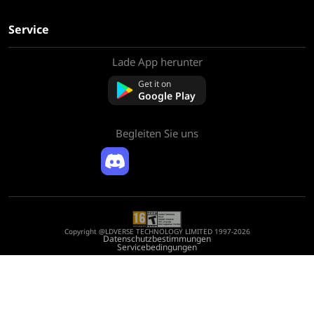
Service
Lade App herunter
Über uns
Kontaktieren Sie uns
Get it on
FAQ
Google Play
Rückerstattungsrichtlinie
Begleiten Sie uns
Copyright @LDVERSE TECHNOLOGY LIMITED 1997-2026
Datenschutzbestimmungen
Servicebedingungen
Registration Number: 75522164
Address: Room 1911, Lee Garden One, 33 Hysan Avenue, Causeway Bay, Hong
Kong