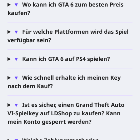
▼
Wo kann ich GTA 6 zum besten Preis
kombiniert filmisches Storytelling, Open-World-
kaufen?
Freiheit und das riskante Chaos, das die Grand-
Theft-Auto-Reihe auszeichnet.
▼
Für welche Plattformen wird das Spiel
Von neonbeleuchteten Straßen der Stadt bis hin zu
verfügbar sein?
sonnendurchfluteten Highways erwartet die Spieler
eine riesige Welt voller schneller Autos, intensiver
▼
Kann ich GTA 6 auf PS4 spielen?
Verfolgungsjagden, riskanter Entscheidungen und
unvergesslicher Kriminalgeschichten.
▼
Wie schnell erhalte ich meinen Key
Open World
Action-Adventure
Crime
nach dem Kauf?
Vice City
PS5
▼
Ist es sicher, einen Grand Theft Auto
Spieldetails
VI-Spielkey auf LDShop zu kaufen? Kann
mein Konto gesperrt werden?
Plattform
PlayStation 5