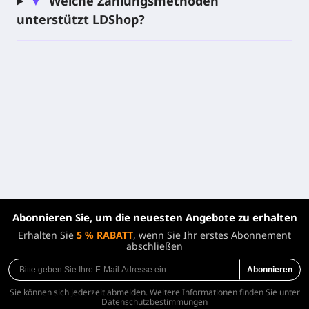
▼
Welche Zahlungsmethoden
Produkttyp
Digitale PS5-Version
unterstützt LDShop?
Veröffentlichungsdatum
19. November 2026
Publisher
Rockstar Games
Entwickler
Rockstar Games
Genre
Action / Open-World-Abenteuer
Sprachen
Wird noch bekannt gegeben
Abonnieren Sie, um die neuesten Angebote zu erhalten
Erhalten Sie
5 % RABATT
, wenn Sie Ihr erstes Abonnement
abschließen
Abonnieren
Sie können sich jederzeit abmelden. Weitere Informationen finden Sie unter
Datenschutzbestimmungen