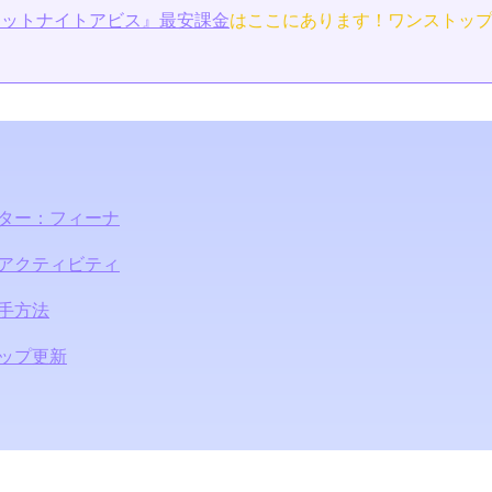
エットナイトアビス』最安課金
はここにあります！ワンストッ
ター：フィーナ
アクティビティ
手方法
ップ更新