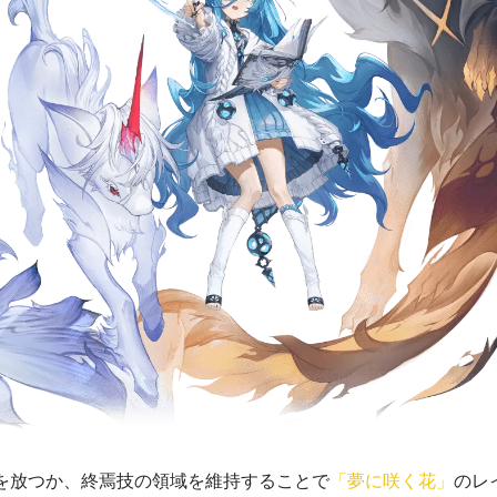
を放つか、終焉技の領域を維持することで
「夢に咲く花」
のレ