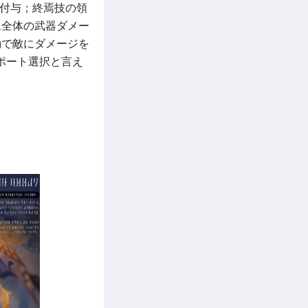
を付与；終焉技の領
ム全体の武器ダメー
動で敵にダメージを
ポート選択と言え