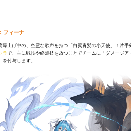
：フィーナ
度爆上げ中の、空霊な歌声を持つ「白翼青髪の小天使」！片手
ャラ
で、主に戦技や終焉技を放つことでチームに「ダメージア
」を付与します。