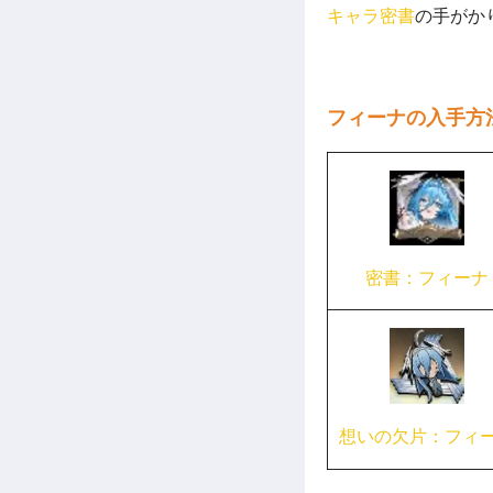
キャラ密書
の手がか
フィーナの入手方
密書：フィーナ
想いの欠片：フィ