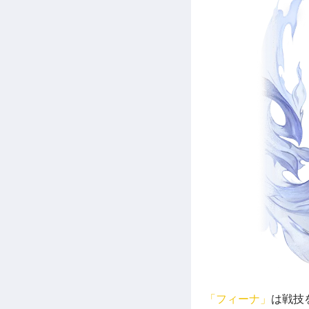
「フィーナ」
は戦技