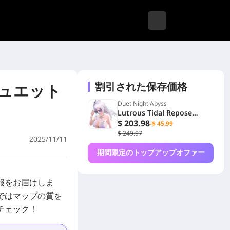
割引された保存価格
デュエット
Duet Night Abyss
Lutrous Tidal Repose
Guaranteed Bundle
$ 203.98
-$ 45.99
$ 249.97
2025/11/11
期間限定のトップアップオファー
情報をお届けしま
ではマップの質を
チェック！