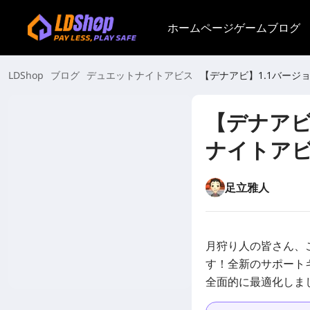
ホームページ
ゲーム
ブログ
LDShop
ブログ
デュエットナイトアビス
【デナアビ】1.1バー
【デナアビ
ナイトア
足立雅人
月狩り人の皆さん、こ
す！全新のサポート
全面的に最適化しま