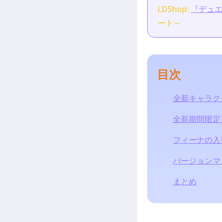
LDShop:
『デュ
ート～
[Related Products]
目次
全新キャラク
全新期間限定
フィーナの入
バージョンマ
まとめ