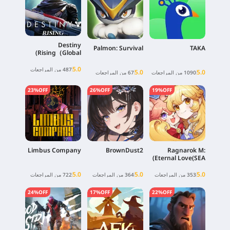
Destiny
Palmon: Survival
TAKA
Rising（Global)
5.0
487 من المراجعات
5.0
5.0
1090 من المراجعات
67 من المراجعات
23%OFF
26%OFF
19%OFF
Limbus Company
BrownDust2
Ragnarok M:
Eternal Love(SEA)
5.0
5.0
5.0
353 من المراجعات
364 من المراجعات
722 من المراجعات
24%OFF
17%OFF
22%OFF