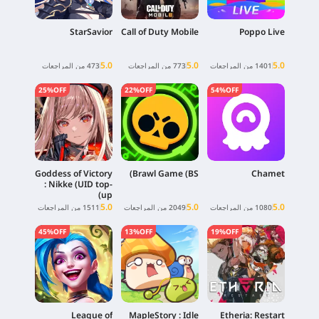
StarSavior
Call of Duty Mobile
Poppo Live
5.0
5.0
5.0
1401 من المراجعات
773 من المراجعات
473 من المراجعات
25%OFF
22%OFF
54%OFF
Goddess of Victory
Brawl Game (BS)
Chamet
: Nikke (UID top-
up)
5.0
5.0
5.0
1080 من المراجعات
2049 من المراجعات
1511 من المراجعات
45%OFF
13%OFF
19%OFF
League of
MapleStory : Idle
Etheria: Restart