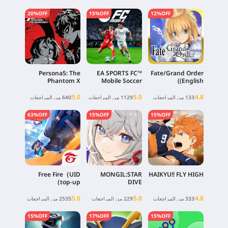
20%OFF
15%OFF
12%OFF
Persona5: The
EA SPORTS FC™
Fate/Grand Order
Phantom X
Mobile Soccer
(English)
5.0
5.0
4.8
133 من المراجعات
1129 من المراجعات
640 من المراجعات
63%OFF
15%OFF
15%OFF
Free Fire（UID
MONGIL:STAR
HAIKYU!! FLY HIGH
top-up）
DIVE
5.0
5.0
4.8
333 من المراجعات
229 من المراجعات
2535 من المراجعات
15%OFF
17%OFF
15%OFF