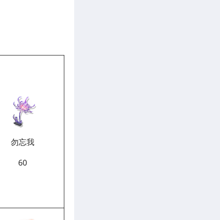
勿忘我
60