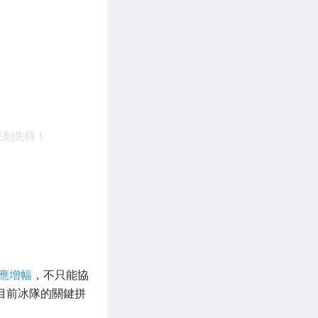
先到先得！
應增幅
，不只能協
目前冰隊的關鍵拼