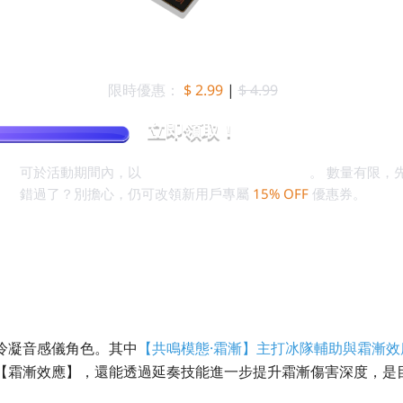
【新人專享】月相觀測卡
限時優惠：
$ 2.99
|
$ 4.99
立即領取！
用戶
可於活動期間內，以
$ 2.99 領取「月相觀測卡」
。 數量有限，
錯過了？別擔心，仍可改領新用戶專屬
15% OFF
優惠券。
冷凝音感儀角色。其中
【共鳴模態·霜漸】主打冰隊輔助與霜漸效
【霜漸效應】，還能透過延奏技能進一步提升霜漸傷害深度，是