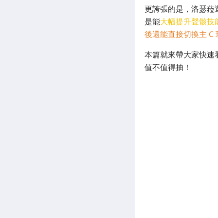
更誇張的是，洛瑟菈
是能
大幅提升聲骸技
後還能直接切換主 C 
本篇就來帶大家快速
值不值得抽！