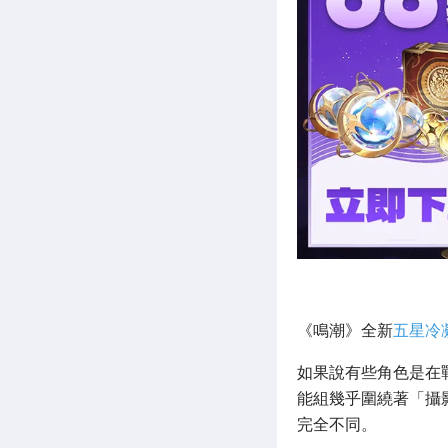
《鳴潮》全新
五星冷
如果說有些角色是在
能組幾乎圍繞著「攝
完全不同。