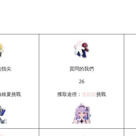
的指尖
質問的我們
26
海維夏
挑戰
獲取途徑：
達妮婭
挑戰