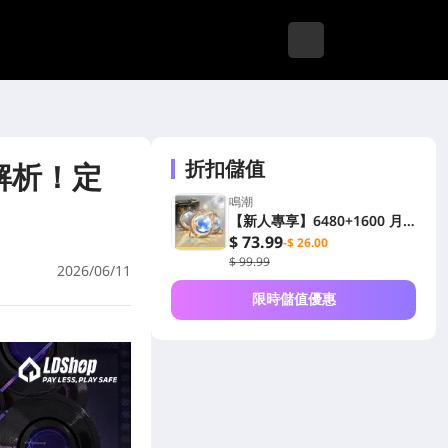
折扣儲值
解析！定
鳴潮
【新人專享】6480+1600 月
相
$ 73.99
-$ 26.00
$ 99.99
2026/06/11
限時儲值優惠