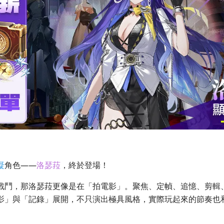
凝
角色——
洛瑟菈
，終於登場！
戰鬥，那洛瑟菈更像是在「拍電影」。聚焦、定幀、追憶、剪輯
影」與「記錄」展開，不只演出極具風格，實際玩起來的節奏也