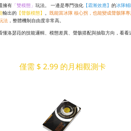
還擁有
「雙模態」
玩法。 一邊是專門強化
【霜漸效應】
的
冰隊輔
能
輸出的
【聲骸模態】
。
既能當冰隊 核心拐，也能變成聲骸隊
玩法
，整體機制自由度非常高。
看懂洛瑟菈的技能邏輯、模態差異、聲骸搭配與抽取方向，看看
僅需 $ 2.99 的月相觀測卡
LDShop 每日隨機限量掉落 🎁
先到先得！