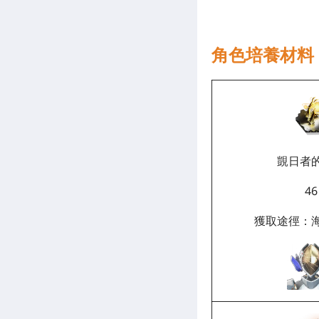
角色培養材料
覬日者
46
獲取途徑：