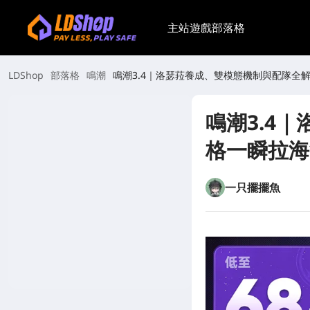
主站
遊戲
部落格
LDShop
部落格
鳴潮
鳴潮3.4｜洛瑟菈養成、雙模態機制與配隊全
鳴潮3.4
格一瞬拉海
一只擺擺魚