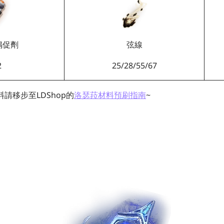
鳴促劑
弦線
2
25/28/55/67
請移步至LDShop的
洛瑟菈材料預刷指南
~