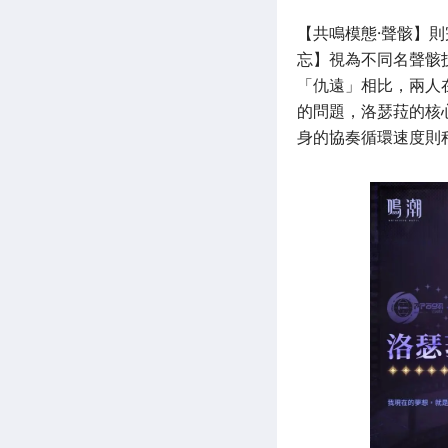
【共鳴模態·聲骸】
忘】視為不同名聲骸
「仇遠」相比，兩人
的問題，洛瑟菈的核
身的協奏循環速度則