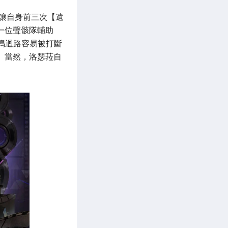
讓自身前三次【遺
一位聲骸隊輔助
鳴迴路容易被打斷
。當然，洛瑟菈自