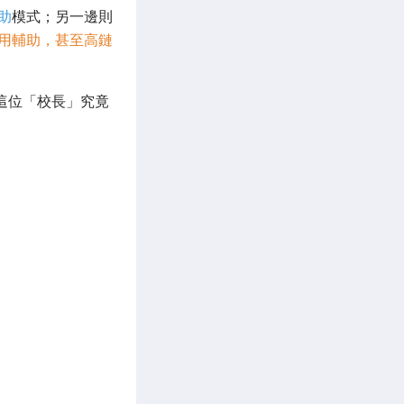
助
模式；另一邊則
專用輔助，甚至高鏈
這位「校長」究竟