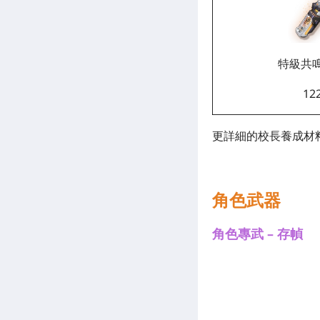
特級共
12
更詳細的校長養成材料
角色武器
角色專武 – 存幀