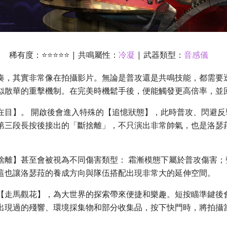
稀有度：⭐⭐⭐⭐⭐ | 共鳴屬性：
冷凝
| 武器類型：
音感儀
奏，其實非常像在拍攝影片。無論是普攻還是共鳴技能，都需要
似散華的重擊機制。在完美時機鬆手後，便能觸發更高倍率，並
在目】。 開啟後會進入特殊的【追憶狀態】，此時普攻、閃避反
第三段長按後接出的「斷捨離」，不只演出非常帥氣，也是洛瑟
捨離】甚至會被視為不同傷害類型： 霜漸模態下屬於普攻傷害；
這也讓洛瑟菈的養成方向與隊伍搭配出現非常大的延伸空間。
【走馬觀花】，為大世界的探索帶來便捷和樂趣。短按瞄準鍵後
出現過的殘響、環境採集物和部分收集品，按下快門時，將拍攝
。