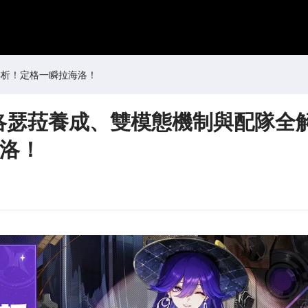
解析！定格一瞬拉海洛！
｜洛瑟菈養成、雙模態機制與配隊全
洛！