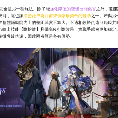
則完全是另一種玩法。除了能
強化隊伍的聲骸技能傷害
之外，還能
技能，這也讓
洛瑟菈成為目前聲骸隊最契合的輔助
之一。若與另
在整體輔助能力上的差距其實不算大。不過相較於仇遠 0 鏈時共
心輸出技能【斷捨離】具備免疫打斷效果，實戰手感會更加穩定
稍微慢於仇遠，因此兩者算是各有優勢。