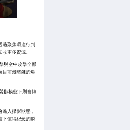
透過聚焦環進行判
回收更多資源。
擊與空中攻擊全部
菈目前最關鍵的爆
聲骸模態下則會轉
會進入攝影狀態，
當下值得紀念的瞬