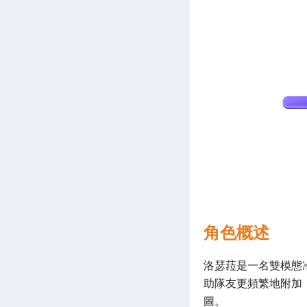
LDShop 新
角色概述
洛瑟菈是一名雙模態
助隊友更頻繁地附加
圖。