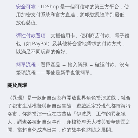
安全可靠
：LDShop 是一個可信賴的第三方平台，使
用加密支付系統和官方直連，將帳號風險降到最低。
放心儲值。
彈性付款選項
：支援信用卡、便利商店付款、電子錢
包（如 PayPal）及其他符合當地需求的付款方式，
以滿足不同玩家的偏好。
簡單流程
：選擇產品 → 輸入資訊 → 確認付款。沒有
繁瑣流程——即使是新手也很簡單。
關於異環
《異環》是一款超自然都市開放世界角色扮演遊戲，融合
了都市生活模擬與超自然冒險。遊戲設定於現代都市海特
洛市，你將扮演一位在古董店「伊波恩」工作的異象獵
人，調查各種超自然事件，穿梭於摩天大樓與繁華街區之
間。當超自然成為日常，你的故事也將隨之展開。