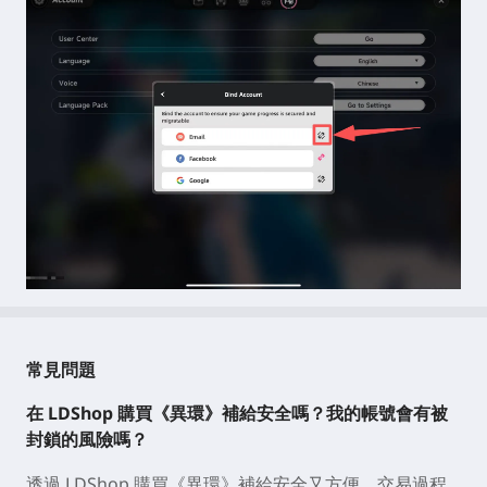
7. 綁定成功後，旁邊的 🔗 圖標會變為灰色。