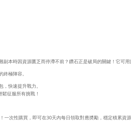
難副本時因資源匱乏而停滯不前？鑽石正是破局的關鍵！它可用
的終極陣容。
包，快速提升戰力。
輕鬆征服所有挑戰！
！一次性購買，即可在30天內
每日領取對應奬勵
，穩定積累資