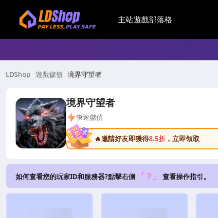
主站
遊戲
部落格
LDShop
遊戲儲值
境界守望者
境界守望者
快速儲值
🔥邀請好友即獲得
8.5折
，立即領取
「？」
如何查看您的玩家ID和服務器?點擊右側
查看操作指引。