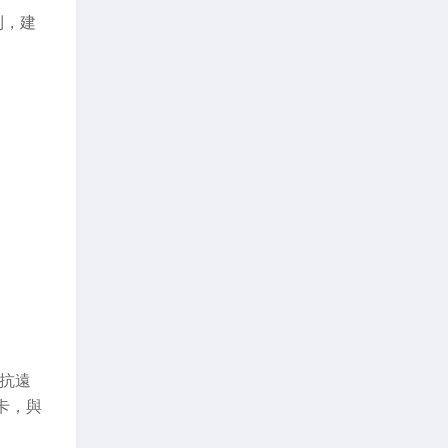
利，建
對抗遠
卡，與