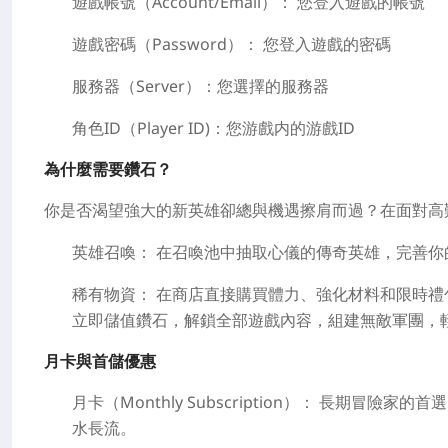
遊戲帳號（Account/Email）：
您登入遊戲的帳號
遊戲密碼（Password）：
您登入遊戲的密碼
服務器（Server）：
您選擇的服務器
角色ID（Player ID)：
您游戲内的游戲ID
為什麼需要鑽石？
你是否渴望強大的新英雄卻總與機遇擦肩而過？在面對高
英雄召喚：
在召喚池中抽取心儀的傳奇英雄，完善你
稀有物資：
在商店直接購買體力、強化材料和限時禮
立即儲值鑽石，解鎖全部遊戲內容，組建無敵軍團，
月卡與首儲優惠
月卡（Monthly Subscription）：
長期冒險家的首選
水長流。