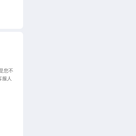
是您不
客服人