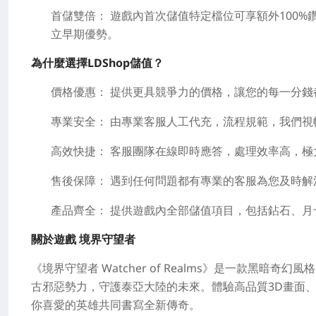
首儲雙倍：
遊戲內首次儲值特定檔位可享
額外100%
立早期優勢。
為什麼選擇LDShop儲值？
價格優惠：
提供更具競爭力的價格，讓您的每一分錢
專業安全：
由
專業客服人工代充
，流程規範，我們視
高效快捷：
客服團隊在線即時應答，處理效率高，極
售後保障：
遇到任何問題都有專業的客服為您及時解
產品齊全：
提供遊戲內全部儲值項目，包括鉆石、月
關於遊戲
境界守望者
《境界守望者 Watcher of Realms》是一款黑
古邪惡勢力，守護泰亞大陸的未來。體驗高品質3D畫面、
你喜愛的英雄共同書寫全新傳奇。