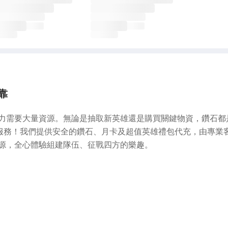
靠
力需要大量資源。無論是抽取新英雄還是購買關鍵物資，鑽石都
充服務！我們提供安全的鑽石、月卡及超值英雄禮包代充，由專業
源，全心體驗組建隊伍、征戰四方的樂趣。