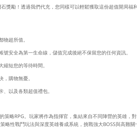
鑽石獎勵
！透過我們代充，您同樣可以輕鬆獲取這份超值開局福
都物超所值。
帳號安全為第一生命線，儲值完成後絕不保留您的任何資訊。
大縮短您的等待時間。
決，購物無憂。
卡、以及各類超值禮包。
暗奇幻風格的策略RPG。玩家將作為指揮官，集結來自不同陣營的英雄，
策略性戰鬥玩法與深度英雄養成系統，挑戰強大BOSS與高難關