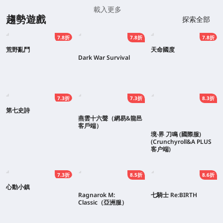
載入更多
趨勢遊戲
探索全部
7.8折
7.8折
7.8折
荒野亂鬥
天命國度
Dark War Survival
7.3折
7.3折
8.3折
第七史詩
燕雲十六聲（網易&龍邑
客戶端）
境·界 刀鳴 (國際服)
(Crunchyroll&A PLUS
客户端)
7.3折
8.5折
8.6折
心動小鎮
Ragnarok M:
七騎士 Re:BIRTH
Classic（亞洲服）