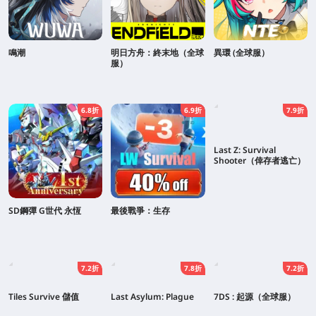
鳴潮
明日方舟：終末地（全球
異環 (全球服）
服）
6.8折
6.9折
7.9折
Last Z: Survival
Shooter（倖存者逃亡）
SD鋼彈 G世代 永恆
最後戰爭：生存
7.2折
7.8折
7.2折
Tiles Survive 儲值
Last Asylum: Plague
7DS : 起源（全球服）