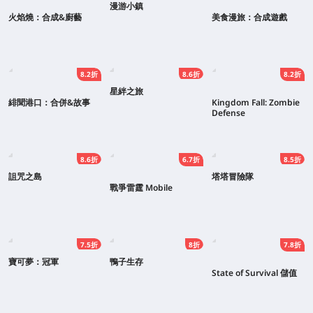
漫游小鎮
火焰燒：合成&廚藝
美食漫旅：合成遊戲
8.2折
8.6折
8.2折
星絆之旅
緋聞港口：合併&故事
Kingdom Fall: Zombie
Defense
8.6折
6.7折
8.5折
詛咒之島
塔塔冒險隊
戰爭雷霆 Mobile
7.5折
8折
7.8折
寶可夢：冠軍
鴨子生存
State of Survival 儲值