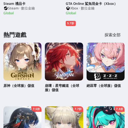
Steam 禮品卡
GTA Online 鯊魚現金卡（Xbox）
Steam · 數位金鑰
Xbox · 數位金鑰
Global
Global
5.7折
熱門遊戲
探索全部
原神（全球服）儲值
崩壞：星穹鐵道（全球
絕區零（全球服）儲值
服）儲值
7.5折
7.7折
7.3折