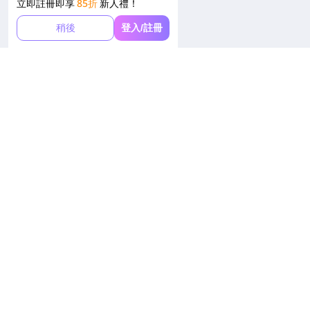
立即註冊即享
85折
新人禮！
稍後
登入/註冊
訂閱以獲取最新優惠
完成首次訂閱後可獲得
95折
優惠
訂閱
您可以隨時取消訂閱。訪問
隱私權政策
以了解更多信息
服務
下載應用程式
關於我們
聯絡我們
Get it on
常問問題
Google Play
退款政策
加入我們