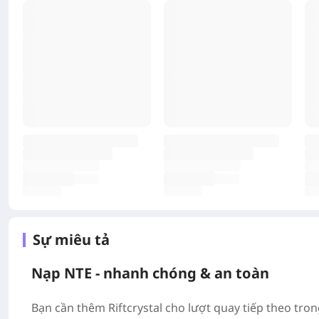
Sự miêu tả
Nạp NTE - nhanh chóng & an toàn
Bạn cần thêm Riftcrystal cho lượt quay tiếp theo tro