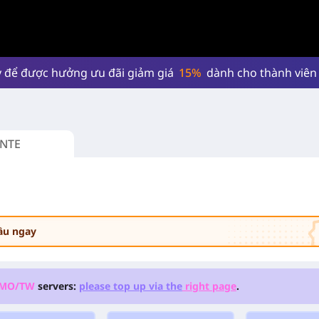
 để được hưởng ưu đãi giảm giá
15%
dành cho thành viên
NTE
cầu ngay
/MO/TW
servers:
please top up via the
right page
.