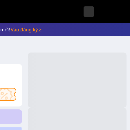
 mới!
Vào đăng ký >