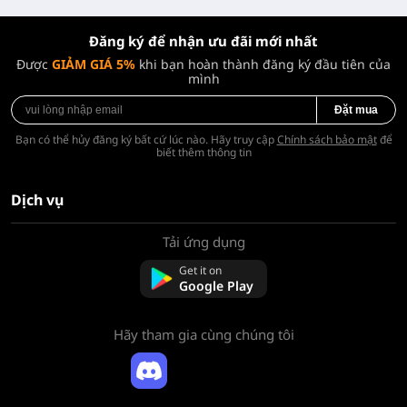
Đăng ký để nhận ưu đãi mới nhất
Được
GIẢM GIÁ 5%
khi bạn hoàn thành đăng ký đầu tiên của
mình
Đặt mua
Bạn có thể hủy đăng ký bất cứ lúc nào. Hãy truy cập
Chính sách bảo mật
để
biết thêm thông tin
Dịch vụ
Tải ứng dụng
Về chúng tôi
Liên hệ với chúng tôi
Get it on
Câu hỏi thường gặp
Google Play
Chính sách hoàn tiền
Hãy tham gia cùng chúng tôi