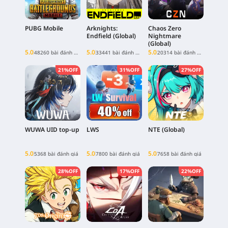
PUBG Mobile
Arknights:
Chaos Zero
Endfield (Global)
Nightmare
(Global)
5.0
5.0
5.0
48260 bài đánh giá
33441 bài đánh giá
20314 bài đánh giá
21%OFF
31%OFF
27%OFF
WUWA UID top-up
LWS
NTE (Global)
5.0
5.0
5.0
5368 bài đánh giá
7800 bài đánh giá
7658 bài đánh giá
28%OFF
17%OFF
22%OFF