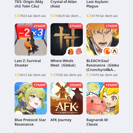
7DS: Origin (Máy
Crystal of Atlan
Last Asylum:
chủ Toàn Cầu)
(Asia)
Plague
5.0
5.0
4.8
7823 bài đánh giá
13629 bài đánh giá
3178 bài đánh giá
21%OFF
27%OFF
17%OFF
Last Z: Survival
Where Winds
BLEACH:Soul
Shooter
Meet（Global）
Resonance（Global)
(Crunchyroll&A
PLUS Client)
4.9
5.0
5.0
3012 bài đánh giá
7336 bài đánh giá
7470 bài đánh giá
17%OFF
25%OFF
15%OFF
Blue Protocol: Star
AFK Journey
Ragnarok M:
Resonance
Classic