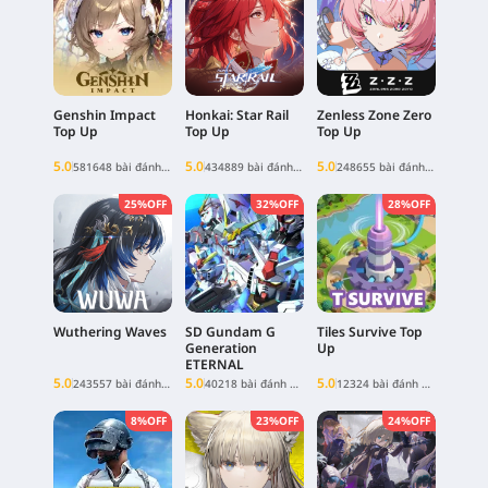
Genshin Impact
Honkai: Star Rail
Zenless Zone Zero
Top Up
Top Up
Top Up
5.0
5.0
5.0
581648 bài đánh giá
434889 bài đánh giá
248655 bài đánh giá
25%OFF
32%OFF
28%OFF
Wuthering Waves
SD Gundam G
Tiles Survive Top
Generation
Up
ETERNAL
5.0
5.0
5.0
243557 bài đánh giá
40218 bài đánh giá
12324 bài đánh giá
8%OFF
23%OFF
24%OFF