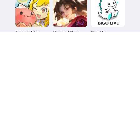
Ragnarok M:
Honor of Kings
Bigo Live
Classic(Global)
5.0
5.0
5.0
2918 bài đánh giá
5590 bài đánh giá
6398 bài đánh giá
27%OFF
27%OFF
29%OFF
Heartopia
Duet Night Abyss
Pokémon TCG
Pocket
5.0
5.0
5.0
9331 bài đánh giá
4669 bài đánh giá
3411 bài đánh giá
20%OFF
6%OFF
15%OFF