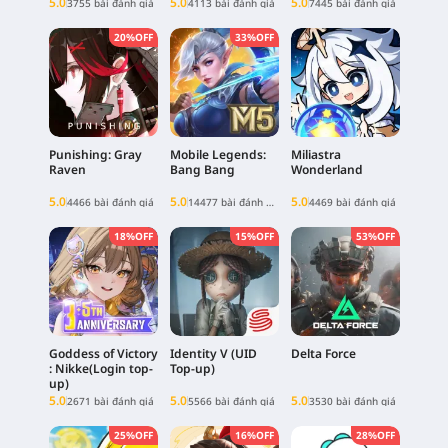
5.0
5.0
5.0
3755 bài đánh giá
4113 bài đánh giá
7445 bài đánh giá
20%OFF
33%OFF
Punishing: Gray
Mobile Legends:
Miliastra
Raven
Bang Bang
Wonderland
5.0
5.0
5.0
4466 bài đánh giá
14477 bài đánh giá
4469 bài đánh giá
18%OFF
15%OFF
53%OFF
Goddess of Victory
Identity V (UID
Delta Force
: Nikke(Login top-
Top-up)
up)
5.0
5.0
5.0
2671 bài đánh giá
5566 bài đánh giá
3530 bài đánh giá
25%OFF
16%OFF
28%OFF